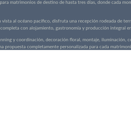
para matrimonios de destino de hasta tres días, donde cada mome
ista al océano pacífico, disfruta una recepción rodeada de terraz
 completa con alojamiento, gastronomía y producción integral en
ing y coordinación, decoración floral, montaje, iluminación, coc
una propuesta completamente personalizada para cada matrimoni
ga de cada detalle para crear una experiencia única e inolvidabl
o, cowork, espacios de descanso y el paisaje icónico de Matanza
utar, desconectarse y vivir varios días de celebración junto al m