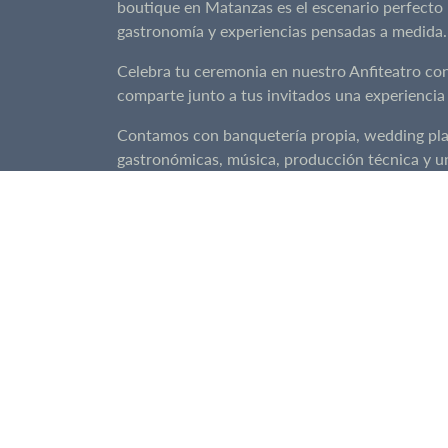
boutique en Matanzas es el escenario perfecto 
gastronomía y experiencias pensadas a medida.
Celebra tu ceremonia en nuestro Anfiteatro con v
comparte junto a tus invitados una experiencia
Contamos con banquetería propia, wedding plann
gastronómicas, música, producción técnica y 
matrimonios de destino, nuestro equipo se encar
Piscinas, restaurante, sala de juegos, gimnasi
completa, donde novios e invitados pueden disfr