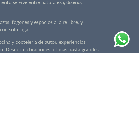
nto se vive entre naturaleza, diseño,
as, fogones y espacios al aire libre, y
 un solo lugar.
ina y coctelería de autor, experiencias
o. Desde celebraciones íntimas hasta grandes
e.
s convierten cada matrimonio en una celebración
ar.