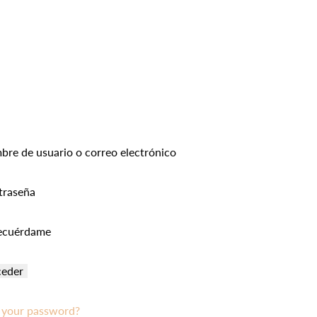
Habitaciones
Corporativo
Matrimoni
re de usuario o correo electrónico
traseña
cuérdame
 your password?