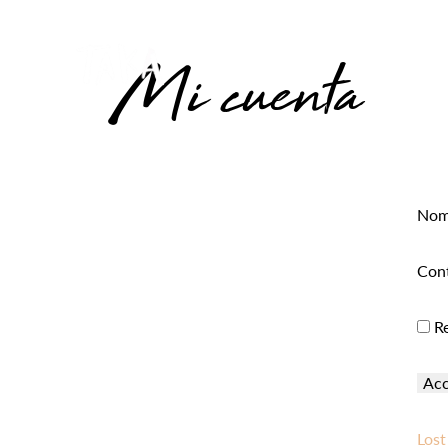
Mi cuenta
Nomb
Con
Re
Lost