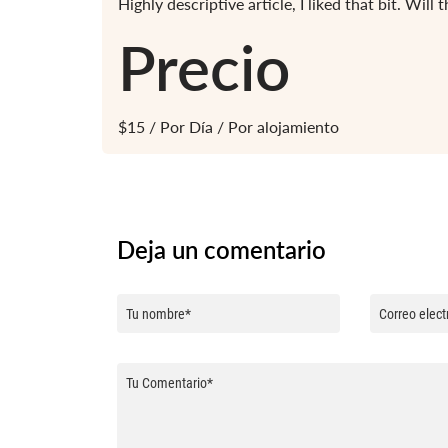
Highly descriptive article, I liked that bit. Will 
Precio
$
15
/ Por Día / Por alojamiento
Deja un comentario